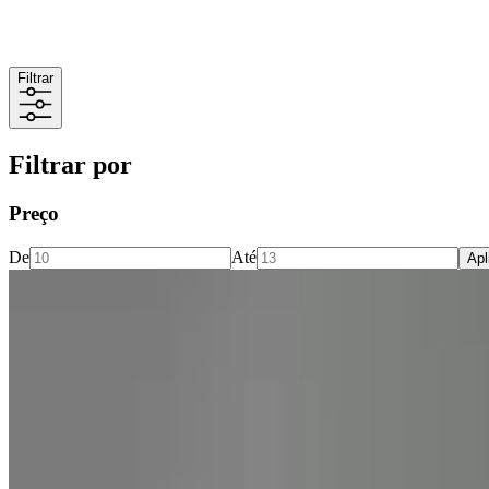
Filtrar
Filtrar por
Preço
De
Até
Apl