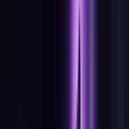
Filtrar
Bolsas criativas e diferentes com design único e marcante. Peças
exclusivas para destacar seu estilo com personalidade e atitude.
Filtrar por
Categoria
Maker Market Exclusive
Curadoria Maker Market
Bolsas Esculturais
Preço
De
Até
Aplicar